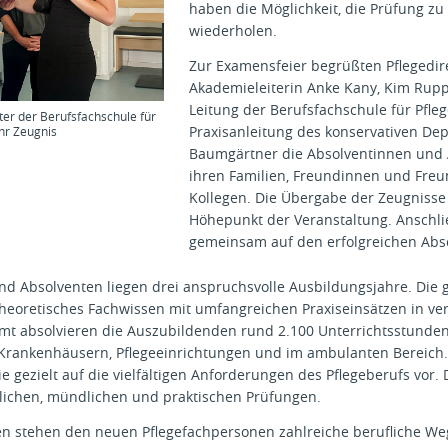
haben die Möglichkeit, die Prüfung zu
wiederholen.
Zur Examensfeier begrüßten Pflegedir
Akademieleiterin Anke Kany, Kim Rupp
Leitung der Berufsfachschule für Pfleg
iter der Berufsfachschule für
Praxisanleitung des konservativen D
ihr Zeugnis
Baumgärtner die Absolventinnen und
ihren Familien, Freundinnen und Fre
Kollegen. Die Übergabe der Zeugniss
Höhepunkt der Veranstaltung. Anschl
gemeinsam auf den erfolgreichen Abs
d Absolventen liegen drei anspruchsvolle Ausbildungsjahre. Die g
theoretisches Fachwissen mit umfangreichen Praxiseinsätzen in v
t absolvieren die Auszubildenden rund 2.100 Unterrichtsstunden
 Krankenhäusern, Pflegeeinrichtungen und im ambulanten Bereich
ie gezielt auf die vielfältigen Anforderungen des Pflegeberufs vor.
tlichen, mündlichen und praktischen Prüfungen.
n stehen den neuen Pflegefachpersonen zahlreiche berufliche W