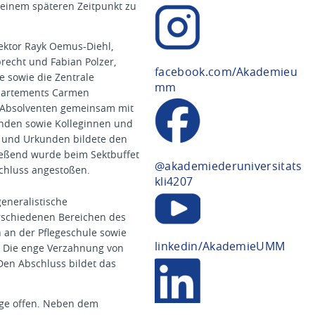
 einem späteren Zeitpunkt zu
ektor Rayk Oemus-Diehl,
recht und Fabian Polzer,
facebook.com/Akademieu
e sowie die Zentrale
mm
epartements Carmen
 Absolventen gemeinsam mit
unden sowie Kolleginnen und
e und Urkunden bildete den
ießend wurde beim Sektbuffet
@akademiederuniversitats
chluss angestoßen.
kli4207
eneralistische
erschiedenen Bereichen des
 an der Pflegeschule sowie
linkedin/AkademieUMM
. Die enge Verzahnung von
 Den Abschluss bildet das
ege offen. Neben dem