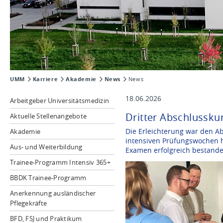
UMM
Karriere
Akademie
News
News
18.06.2026
Arbeitgeber Universitätsmedizin
Dritter Abschlussku
Aktuelle Stellenangebote
Die Erleichterung war den A
Akademie
intensiven Prüfungswochen h
Aus- und Weiterbildung
Examen erfolgreich bestande
Trainee-Programm Intensiv 365+
BBDK Trainee-Programm
Anerkennung ausländischer
Pflegekräfte
BFD, FSJ und Praktikum