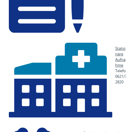
Statio
näre
Aufna
hme
Telefon
0621/383
2820