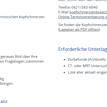
Telefon 0621/383-6040
E-Mail
kopfschmerzambulan
chronischen Kopfschmerzen
Online-Terminvereinbarung ü
Sie finden die Kopfschmerzam
(
Lageplan als PDF öffnen
)
Erforderliche Unterla
 genaues Bild über Ihre
Vorbefunde (Arztbriefe,
inen Fragebogen zukommen
CT- oder MRT-Untersuch
Liste aller aktuell e
dig
bringen.
lanz