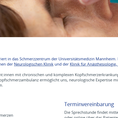
iert in das Schmerzzentrum der Universitätsmedizin Mannheim. Di
nnen der
Neurologischen Klinik
und der
Klinik für Anästhesiologie
ient:innen mit chronischen und komplexen Kopfschmerzerkrankun
opfschmerzambulanz ermöglicht uns, neurologische Expertise mi
n.
Terminvereinbarung
Die Sprechstunde findet mittw
hmerzen
oder online über das Patient