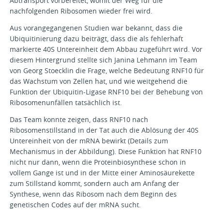
Abtransport vorbereitet, womit der Weg für die
nachfolgenden Ribosomen wieder frei wird.
Aus vorangegangenen Studien war bekannt, dass die
Ubiquitinierung dazu beiträgt, dass die als fehlerhaft
markierte 40S Untereinheit dem Abbau zugeführt wird. Vor
diesem Hintergrund stellte sich Janina Lehmann im Team
von Georg Stoecklin die Frage, welche Bedeutung RNF10 für
das Wachstum von Zellen hat, und wie weitgehend die
Funktion der Ubiquitin-Ligase RNF10 bei der Behebung von
Ribosomenunfällen tatsächlich ist.
Das Team konnte zeigen, dass RNF10 nach
Ribosomenstillstand in der Tat auch die Ablösung der 40S
Untereinheit von der mRNA bewirkt (Details zum
Mechanismus in der Abbildung). Diese Funktion hat RNF10
nicht nur dann, wenn die Proteinbiosynthese schon in
vollem Gange ist und in der Mitte einer Aminosäurekette
zum Stillstand kommt, sondern auch am Anfang der
Synthese, wenn das Ribosom nach dem Beginn des
genetischen Codes auf der mRNA sucht.