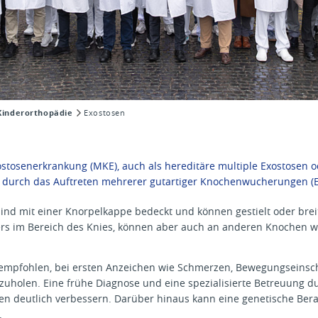
Kinderorthopädie
Exostosen
xostosenerkrankung (MKE), auch als hereditäre multiple Exostosen 
ch durch das Auftreten mehrerer gutartiger Knochenwucherungen (E
nd mit einer Knorpelkappe bedeckt und können gestielt oder breit
s im Bereich des Knies, können aber auch an anderen Knochen wi
 empfohlen, bei ersten Anzeichen wie Schmerzen, Bewegungseins
zuholen. Eine frühe Diagnose und eine spezialisierte Betreuung 
en deutlich verbessern. Darüber hinaus kann eine genetische Bera
.