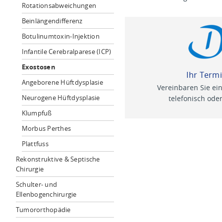
Rotationsabweichungen
Beinlängendifferenz
Botulinumtoxin-Injektion
Infantile Cerebralparese (ICP)
Exostosen
Ihr Term
Angeborene Hüftdysplasie
Vereinbaren Sie ei
Neurogene Hüftdysplasie
telefonisch oder
Klumpfuß
Morbus Perthes
Plattfuss
Rekonstruktive & Septische
Chirurgie
Schulter- und
Ellenbogenchirurgie
Tumororthopädie