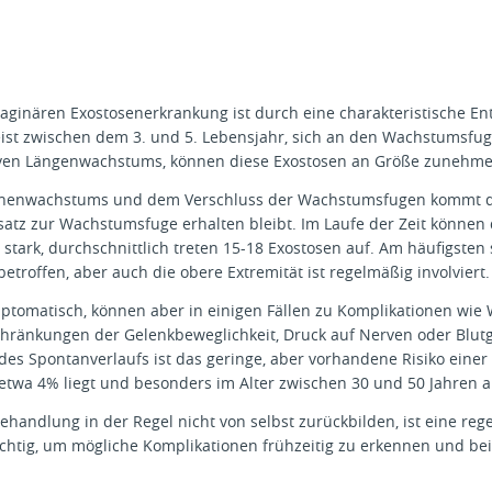
laginären Exostosenerkrankung ist durch eine charakteristische E
eist zwischen dem 3. und 5. Lebensjahr, sich an den Wachstumsf
iven Längenwachstums, können diese Exostosen an Größe zunehme
henwachstums und dem Verschluss der Wachstumsfugen kommt das
atz zur Wachstumsfuge erhalten bleibt. Im Laufe der Zeit können
 stark, durchschnittlich treten 15-18 Exostosen auf. Am häufigsten
etroffen, aber auch die obere Extremität ist regelmäßig involviert.
mptomatisch, können aber in einigen Fällen zu Komplikationen w
chränkungen der Gelenkbeweglichkeit, Druck auf Nerven oder Blu
 des Spontanverlaufs ist das geringe, aber vorhandene Risiko eine
 etwa 4% liegt und besonders im Alter zwischen 30 und 50 Jahren au
Behandlung in der Regel nicht von selbst zurückbilden, ist eine
chtig, um mögliche Komplikationen frühzeitig zu erkennen und be