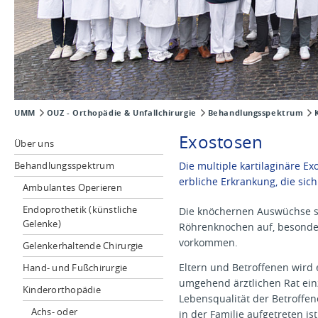
UMM
OUZ - Orthopädie & Unfallchirurgie
Behandlungsspektrum
Exostosen
Über uns
Behandlungsspektrum
Die multiple kartilaginäre E
erbliche Erkrankung, die si
Ambulantes Operieren
Endoprothetik (künstliche
Die knöchernen Auswüchse si
Gelenke)
Röhrenknochen auf, besonder
vorkommen.
Gelenkerhaltende Chirurgie
Eltern und Betroffenen wird
Hand- und Fußchirurgie
umgehend ärztlichen Rat ein
Kinderorthopädie
Lebensqualität der Betroffen
Achs- oder
in der Familie aufgetreten ist