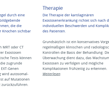
Therapie
Regel durch eine
Die Therapie der kartilaginären
 bildgebende
Exostosenerkrankung richtet sich nach 
hmen, die die
individuellen Beschwerden und Komplik
r Knochen sichtbar
des Patienten.
Grundsätzlich ist ein konservatives Vor
ch MRT oder CT
regelmäßigen klinischen und radiologis
er Exostosen
Kontrollen die Basis der Behandlung. Di
tische Tests können
Überwachung dient dazu, das Wachstum
 die zugrunde
Exostosen zu verfolgen und mögliche
n EXT-Genen
Komplikationen frühzeitig zu erkennen.
ng wird autosomal-
Weiterlesen
ist auf Mutationen
2 zurückzuführen.