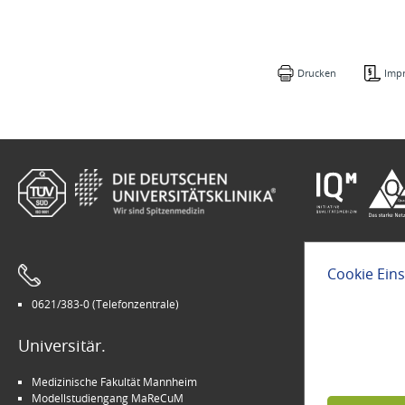
Drucken
Imp
Cookie Ein
0621/383-0 (Telefonzentrale)
Leichte Sprach
Universitär.
Modern.
Medizinische Fakultät Mannheim
Arbeitgeber U
Modellstudiengang MaReCuM
INSPIRE Living 