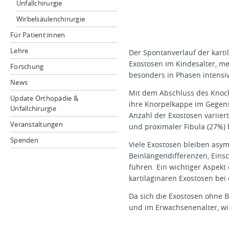
Unfallchirurgie
Wirbelsäulenchirurgie
Für Patient:innen
Lehre
Der Spontanverlauf der karti
Exostosen im Kindesalter, m
Forschung
besonders in Phasen intens
News
Mit dem Abschluss des Knoc
Update Orthopädie &
ihre Knorpelkappe im Gegens
Unfallchirurgie
Anzahl der Exostosen variiert
Veranstaltungen
und proximaler Fibula (27%) b
Spenden
Viele Exostosen bleiben asy
Beinlängendifferenzen, Eins
führen. Ein wichtiger Aspekt
kartilaginären Exostosen bei
Da sich die Exostosen ohne 
und im Erwachsenenalter, wi