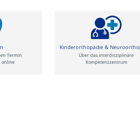
in
Kinderorthopädie & Neuroortho
nen Termin
Über das interdisziplinäre
 online
Kompetenzzentrum