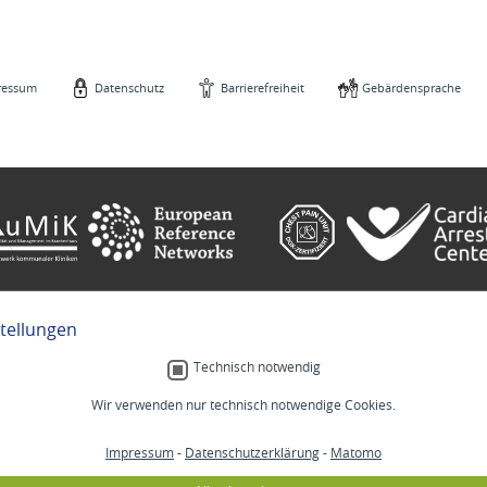
ressum
Datenschutz
Barrierefreiheit
Gebärdensprache
stellungen
e
Gebärdensprache
Technisch notwendig
Wir verwenden nur technisch notwendige Cookies.
Menschlich.
Impressum
-
Datenschutzerklärung
-
Matomo
MM
Stellenangebote
Lab
Veranstaltungen