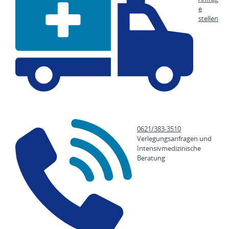
e
stellen
0621/383-3510
Verlegungsanfragen und
Intensivmedizinische
Beratung