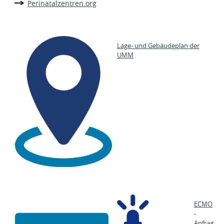
Perinatalzentren.org
Lage- und Gebäudeplan der
UMM
ECMO
-
Anfrag