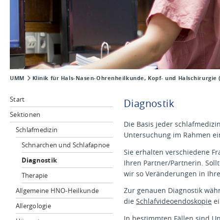
UMM
Klinik für Hals-Nasen-Ohrenheilkunde, Kopf- und Halschirurgie
Start
Diagnostik
Sektionen
Die Basis jeder schlafmedizi
Schlafmedizin
Untersuchung im Rahmen ein
Schnarchen und Schlafapnoe
Sie erhalten verschiedene Fr
Diagnostik
Ihren Partner/Partnerin. So
wir so Veränderungen in Ihr
Therapie
Zur genauen Diagnostik währ
Allgemeine HNO-Heilkunde
die
Schlafvideoendoskopie
ei
Allergologie
In bestimmten Fällen sind U