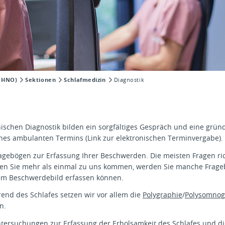
 (HNO)
Sektionen
Schlafmedizin
Diagnostik
nischen Diagnostik bilden ein sorgfältiges Gespräch und eine gründ
es ambulanten Termins (Link zur elektronischen Terminvergabe).
agebögen zur Erfassung Ihrer Beschwerden. Die meisten Fragen rich
llten Sie mehr als einmal zu uns kommen, werden Sie manche Frage
em Beschwerdebild erfassen können.
end des Schlafes setzen wir vor allem die
Polygraphie
/
Polysomnog
n.
ntersuchungen zur Erfassung der Erholsamkeit des Schlafes und d