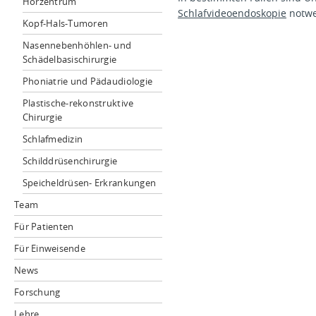
Hörzentrum
Schlafvideoendoskopie
notwe
Kopf-Hals-Tumoren
Nasennebenhöhlen- und
Schädelbasischirurgie
Phoniatrie und Pädaudiologie
Plastische-rekonstruktive
Chirurgie
Schlafmedizin
Schilddrüsenchirurgie
Speicheldrüsen- Erkrankungen
Team
Für Patienten
Für Einweisende
News
Forschung
Lehre