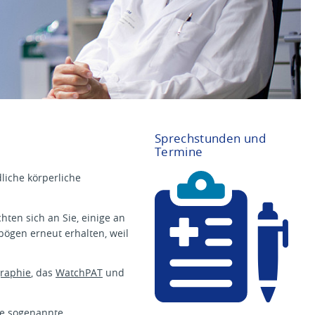
Sprechstunden und
Termine
liche körperliche
A
m
b
ten sich an Sie, einige an
u
l
bögen erneut erhalten, weil
a
n
t
raphie
, das
WatchPAT
und
e
n
T
ie sogenannte