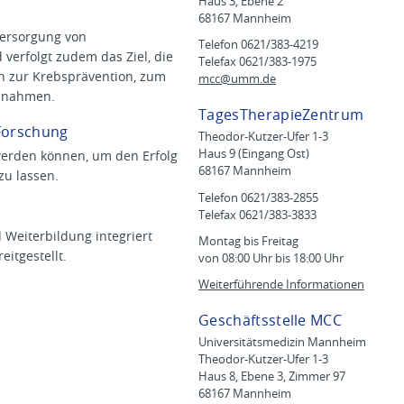
Haus 3, Ebene 2
68167 Mannheim
Versorgung von
Telefon 0621/383-4219
verfolgt zudem das Ziel, die
Telefax 0621/383-1975
 zur Krebsprävention, zum
mcc@
umm.de
aßnahmen.
TagesTherapieZentrum
 Forschung
Theodor-Kutzer-Ufer 1-3
Haus 9 (Eingang Ost)
 werden können, um den Erfolg
68167 Mannheim
zu lassen.
Telefon 0621/383-2855
Telefax 0621/383-3833
d Weiterbildung integriert
Montag bis Freitag
itgestellt.
von 08:00 Uhr bis 18:00 Uhr
Weiterführende Informationen
Geschäftsstelle MCC
Universitätsmedizin Mannheim
Theodor-Kutzer-Ufer 1-3
Haus 8, Ebene 3, Zimmer 97
68167 Mannheim