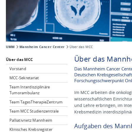
UMM
Mannheim Cancer Center
Über das MCC
Über das Mannhe
Über das MCC
Das Mannheim Cancer Center
Vorstand
Deutschen Krebsgesellschaf
MCC-Sekretariat
Forschungsschwerpunkt Onko
Team Interdisziplinäre
Im MCC arbeiten die onkolog
Tumorambulanz
wissenschaftlichen Einricht
Team TagesTherapieZentrum
und Lehre erbringen, im Int
Team MCC Studienzentrale
Krebsmedizin interdisziplin
Palliativnetz Mannheim
Aufgaben des Mann
Klinisches Krebsregister