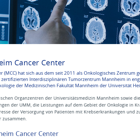
im Cancer Center
 (MCC) hat sich aus dem seit 2011 als Onkologisches Zentrum g
t zertifizierten Interdisziplinären Tumorzentrum Mannheim in e
logie der Medizinischen Fakultät Mannheim der Universität Heid
ischen Organzentren der Universitätsmedizin Mannheim sowie die K
ungen der UMM, die Leistungen auf dem Gebiet der Onkologie in K
eresse der Versorgung von Patienten mit Krebserkrankungen und z
är zusammen.
heim Cancer Center