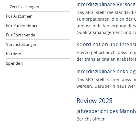
Interdisziplinäre Verso
Zertifizierungen
Das MCC stellt die standardi
Für Ärzt:innen
Tumorpatienten, die an der U
umfassende Versorgung dies
Für Patient:innen
Qualitätsmanagement und zu
Für Forschende
Koordination und Intensi
Veranstaltungen
Hierzu gehört auch, dass mö
Karriere
der translationalen Krebsfor
Spenden
Interdisziplinäre onkolo
Das MCC stellt sicher, dass o
werden. Darüber hinaus werd
Review 2025
Jahresbericht des Mann
Bericht öffnen