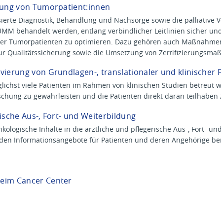
rgung von Tumorpatient:innen
sierte Diagnostik, Behandlung und Nachsorge sowie die palliative 
MM behandelt werden, entlang verbindlicher Leitlinien sicher und 
er Tumorpatienten zu optimieren. Dazu gehören auch Maßnahmen
r Qualitätssicherung sowie die Umsetzung von Zertifizierungsm
vierung von Grundlagen-, translationaler und klinischer
glichst viele Patienten im Rahmen von klinischen Studien betreut
schung zu gewährleisten und die Patienten direkt daran teilhaben 
gische Aus-, Fort- und Weiterbildung
nkologische Inhalte in die ärztliche und pflegerische Aus-, Fort- un
en Informationsangebote für Patienten und deren Angehörige bere
heim Cancer Center